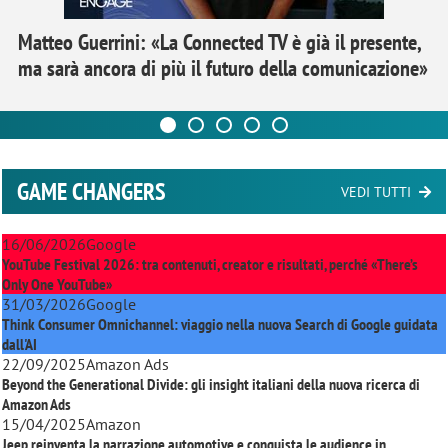
Matteo Guerrini: «La Connected TV è già il presente,
ma sarà ancora di più il futuro della comunicazione»
GAME CHANGERS
VEDI TUTTI
16/06/2026
Google
YouTube Festival 2026: tra contenuti, creator e risultati, perché «There’s
Only One YouTube»
31/03/2026
Google
Think Consumer Omnichannel: viaggio nella nuova Search di Google guidata
dall'AI
22/09/2025
Amazon Ads
Beyond the Generational Divide: gli insight italiani della nuova ricerca di
Amazon Ads
15/04/2025
Amazon
Jeep reinventa la narrazione automotive e conquista le audience in