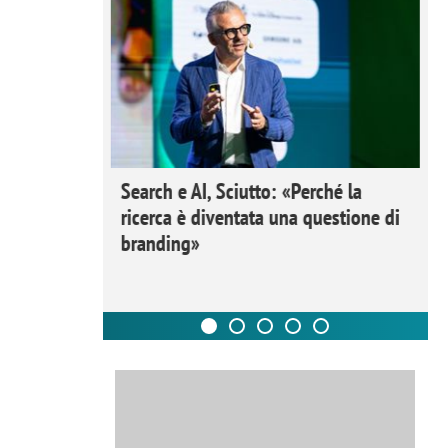
 Ipsos
Search e AI, Sciutto: «Perché la
rivere i
ricerca è diventata una questione di
nderli e
branding»