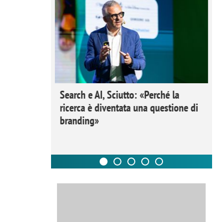
 Ipsos
Search e AI, Sciutto: «Perché la
rivere i
ricerca è diventata una questione di
nderli e
branding»