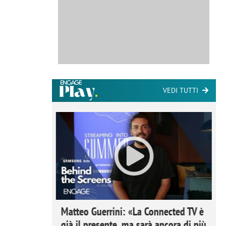
VEDI TUTTI
ome la
Matteo Guerrini: «La Connected TV è
nare lo
già il presente, ma sarà ancora di più