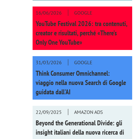
16/06/2026
GOOGLE
YouTube Festival 2026: tra contenuti,
creator e risultati, perché «There’s
Only One YouTube»
31/03/2026
GOOGLE
Think Consumer Omnichannel:
viaggio nella nuova Search di Google
guidata dall'AI
22/09/2025
AMAZON ADS
Beyond the Generational Divide: gli
insight italiani della nuova ricerca di