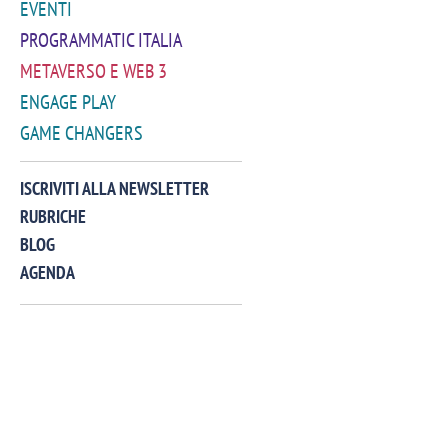
EVENTI
PROGRAMMATIC ITALIA
METAVERSO E WEB 3
ENGAGE PLAY
GAME CHANGERS
VIDEO
ISCRIVITI ALLA NEWSLETTER
RUBRICHE
BLOG
AGENDA
Manassero, Samsung Ads: «Con Total
Perez, Sam
View la reach della CTV diventa
mercato st