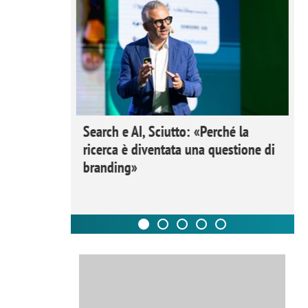
 Ipsos
Search e AI, Sciutto: «Perché la
rivere i
ricerca è diventata una questione di
nderli e
branding»