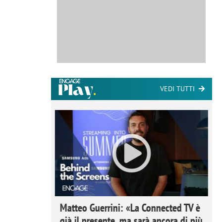
VEDI TUTTI
ome la
Matteo Guerrini: «La Connected TV è
nare lo
già il presente, ma sarà ancora di più