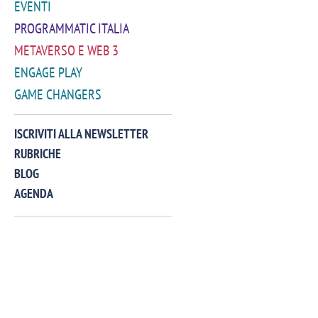
EVENTI
PROGRAMMATIC ITALIA
METAVERSO E WEB 3
ENGAGE PLAY
GAME CHANGERS
VIDEO
ISCRIVITI ALLA NEWSLETTER
RUBRICHE
BLOG
AGENDA
Manassero, Samsung Ads: «Con Total
Perez, Sam
View la reach della CTV diventa
mercato st