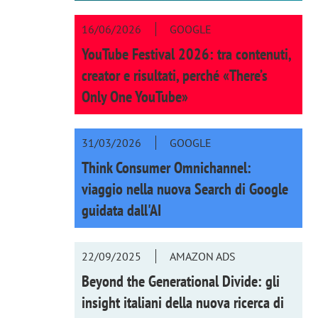
16/06/2026
GOOGLE
YouTube Festival 2026: tra contenuti,
creator e risultati, perché «There’s
Only One YouTube»
31/03/2026
GOOGLE
Think Consumer Omnichannel:
viaggio nella nuova Search di Google
guidata dall'AI
22/09/2025
AMAZON ADS
Beyond the Generational Divide: gli
insight italiani della nuova ricerca di