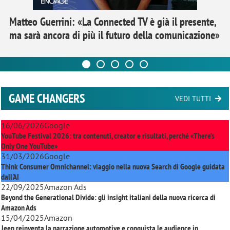
Matteo Guerrini: «La Connected TV è già il presente,
ma sarà ancora di più il futuro della comunicazione»
GAME CHANGERS
VEDI TUTTI
16/06/2026
Google
YouTube Festival 2026: tra contenuti, creator e risultati, perché «There’s
Only One YouTube»
31/03/2026
Google
Think Consumer Omnichannel: viaggio nella nuova Search di Google guidata
dall'AI
22/09/2025
Amazon Ads
Beyond the Generational Divide: gli insight italiani della nuova ricerca di
Amazon Ads
15/04/2025
Amazon
Jeep reinventa la narrazione automotive e conquista le audience in