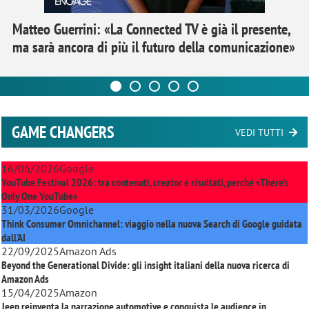
Matteo Guerrini: «La Connected TV è già il presente,
ma sarà ancora di più il futuro della comunicazione»
GAME CHANGERS
VEDI TUTTI
16/06/2026
Google
YouTube Festival 2026: tra contenuti, creator e risultati, perché «There’s
Only One YouTube»
31/03/2026
Google
Think Consumer Omnichannel: viaggio nella nuova Search di Google guidata
dall'AI
22/09/2025
Amazon Ads
Beyond the Generational Divide: gli insight italiani della nuova ricerca di
Amazon Ads
15/04/2025
Amazon
Jeep reinventa la narrazione automotive e conquista le audience in