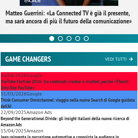
Matteo Guerrini: «La Connected TV è già il presente,
ma sarà ancora di più il futuro della comunicazione»
GAME CHANGERS
VEDI TUTTI
16/06/2026
Google
YouTube Festival 2026: tra contenuti, creator e risultati, perché «There’s
Only One YouTube»
31/03/2026
Google
Think Consumer Omnichannel: viaggio nella nuova Search di Google guidata
dall'AI
22/09/2025
Amazon Ads
Beyond the Generational Divide: gli insight italiani della nuova ricerca di
Amazon Ads
15/04/2025
Amazon
Jeep reinventa la narrazione automotive e conquista le audience in