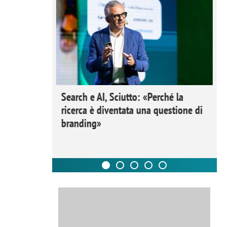
 Ipsos
Search e AI, Sciutto: «Perché la
rivere i
ricerca è diventata una questione di
nderli e
branding»