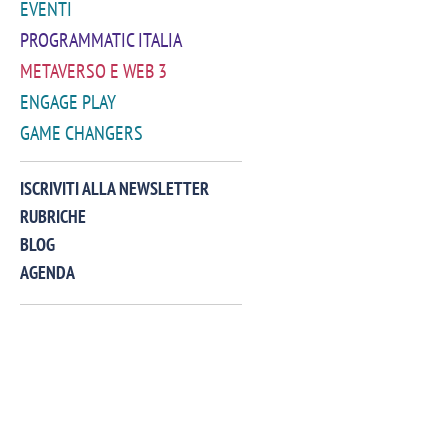
EVENTI
PROGRAMMATIC ITALIA
METAVERSO E WEB 3
ENGAGE PLAY
GAME CHANGERS
VIDEO
ISCRIVITI ALLA NEWSLETTER
RUBRICHE
BLOG
AGENDA
Manassero, Samsung Ads: «Con Total
Perez, Sam
View la reach della CTV diventa
mercato st