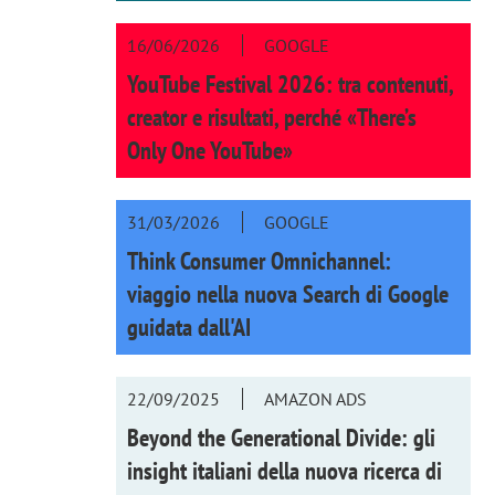
16/06/2026
GOOGLE
YouTube Festival 2026: tra contenuti,
creator e risultati, perché «There’s
Only One YouTube»
31/03/2026
GOOGLE
Think Consumer Omnichannel:
viaggio nella nuova Search di Google
guidata dall'AI
22/09/2025
AMAZON ADS
Beyond the Generational Divide: gli
insight italiani della nuova ricerca di