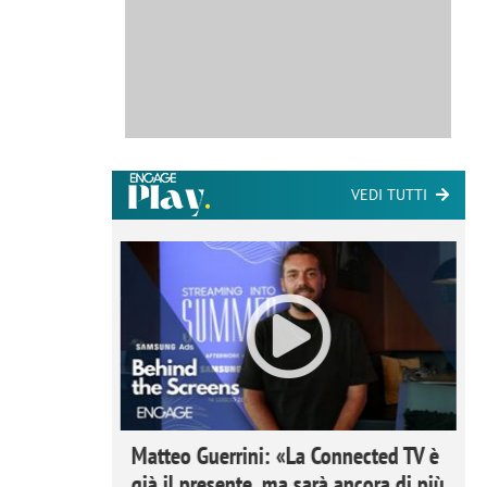
VEDI TUTTI
ome la
Matteo Guerrini: «La Connected TV è
nare lo
già il presente, ma sarà ancora di più