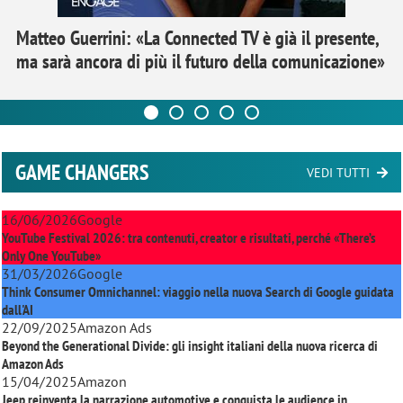
Matteo Guerrini: «La Connected TV è già il presente,
ma sarà ancora di più il futuro della comunicazione»
GAME CHANGERS
VEDI TUTTI
16/06/2026
Google
YouTube Festival 2026: tra contenuti, creator e risultati, perché «There’s
Only One YouTube»
31/03/2026
Google
Think Consumer Omnichannel: viaggio nella nuova Search di Google guidata
dall'AI
22/09/2025
Amazon Ads
Beyond the Generational Divide: gli insight italiani della nuova ricerca di
Amazon Ads
15/04/2025
Amazon
Jeep reinventa la narrazione automotive e conquista le audience in