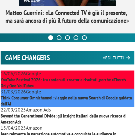
Matteo Guerrini: «La Connected TV è già il presente,
ma sarà ancora di più il futuro della comunicazione»
GAME CHANGERS
VEDI TUTTI
16/06/2026
Google
YouTube Festival 2026: tra contenuti, creator e risultati, perché «There’s
Only One YouTube»
31/03/2026
Google
Think Consumer Omnichannel: viaggio nella nuova Search di Google guidata
dall'AI
22/09/2025
Amazon Ads
Beyond the Generational Divide: gli insight italiani della nuova ricerca di
Amazon Ads
15/04/2025
Amazon
Jeep reinventa la narrazione automotive e conquista le audience in