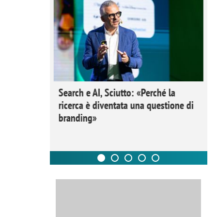
 Ipsos
Search e AI, Sciutto: «Perché la
rivere i
ricerca è diventata una questione di
nderli e
branding»