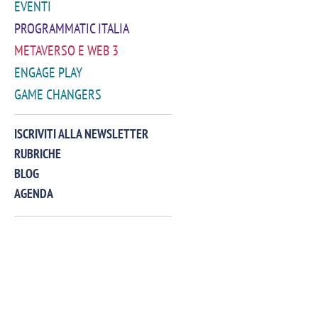
EVENTI
PROGRAMMATIC ITALIA
METAVERSO E WEB 3
ENGAGE PLAY
GAME CHANGERS
VIDEO
ISCRIVITI ALLA NEWSLETTER
RUBRICHE
BLOG
AGENDA
Manassero, Samsung Ads: «Con Total
Perez, Sam
View la reach della CTV diventa
mercato st