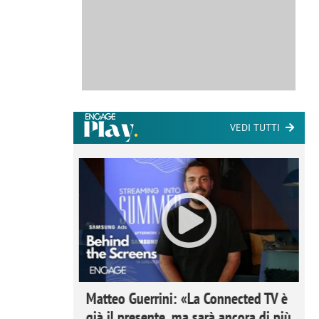
VEDI TUTTI
ome la
Matteo Guerrini: «La Connected TV è
nare lo
già il presente, ma sarà ancora di più