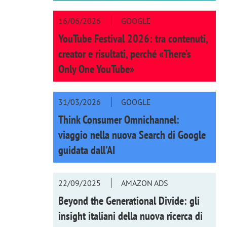
16/06/2026
GOOGLE
YouTube Festival 2026: tra contenuti,
creator e risultati, perché «There’s
Only One YouTube»
31/03/2026
GOOGLE
Think Consumer Omnichannel:
viaggio nella nuova Search di Google
guidata dall'AI
22/09/2025
AMAZON ADS
Beyond the Generational Divide: gli
insight italiani della nuova ricerca di