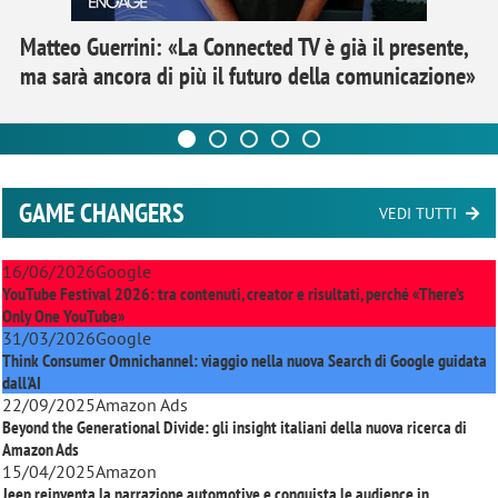
Matteo Guerrini: «La Connected TV è già il presente,
ma sarà ancora di più il futuro della comunicazione»
GAME CHANGERS
VEDI TUTTI
16/06/2026
Google
YouTube Festival 2026: tra contenuti, creator e risultati, perché «There’s
Only One YouTube»
31/03/2026
Google
Think Consumer Omnichannel: viaggio nella nuova Search di Google guidata
dall'AI
22/09/2025
Amazon Ads
Beyond the Generational Divide: gli insight italiani della nuova ricerca di
Amazon Ads
15/04/2025
Amazon
Jeep reinventa la narrazione automotive e conquista le audience in