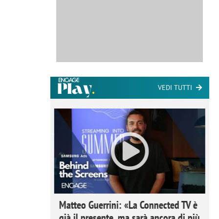
VEDI TUTTI
ome la
Matteo Guerrini: «La Connected TV è
nare lo
già il presente, ma sarà ancora di più