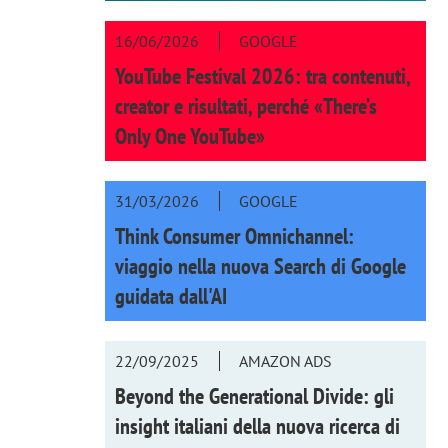
16/06/2026
GOOGLE
YouTube Festival 2026: tra contenuti,
creator e risultati, perché «There’s
Only One YouTube»
31/03/2026
GOOGLE
Think Consumer Omnichannel:
viaggio nella nuova Search di Google
guidata dall'AI
22/09/2025
AMAZON ADS
Beyond the Generational Divide: gli
insight italiani della nuova ricerca di