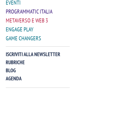
EVENTI
PROGRAMMATIC ITALIA
METAVERSO E WEB 3
ENGAGE PLAY
GAME CHANGERS
VIDEO
ISCRIVITI ALLA NEWSLETTER
RUBRICHE
BLOG
AGENDA
Manassero, Samsung Ads: «Con Total
Perez, Sam
View la reach della CTV diventa
mercato st