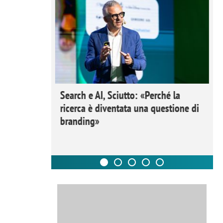
 Ipsos
Search e AI, Sciutto: «Perché la
rivere i
ricerca è diventata una questione di
nderli e
branding»