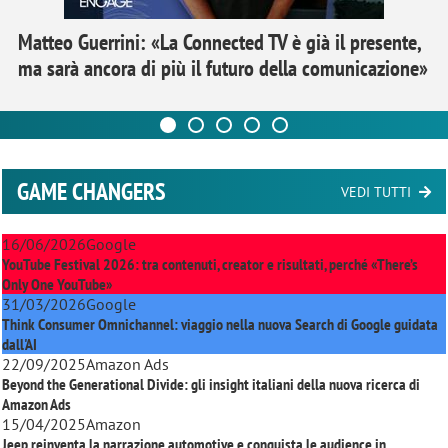
Matteo Guerrini: «La Connected TV è già il presente,
ma sarà ancora di più il futuro della comunicazione»
GAME CHANGERS
VEDI TUTTI
16/06/2026
Google
YouTube Festival 2026: tra contenuti, creator e risultati, perché «There’s
Only One YouTube»
31/03/2026
Google
Think Consumer Omnichannel: viaggio nella nuova Search di Google guidata
dall'AI
22/09/2025
Amazon Ads
Beyond the Generational Divide: gli insight italiani della nuova ricerca di
Amazon Ads
15/04/2025
Amazon
Jeep reinventa la narrazione automotive e conquista le audience in