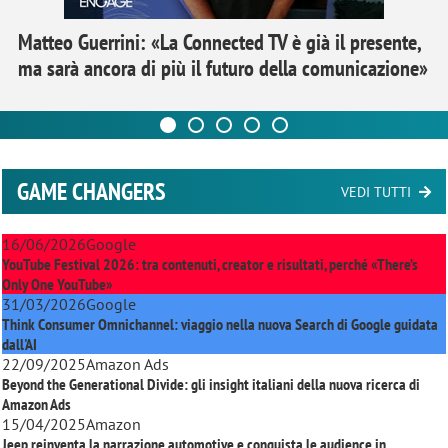
Matteo Guerrini: «La Connected TV è già il presente,
ma sarà ancora di più il futuro della comunicazione»
GAME CHANGERS
VEDI TUTTI
16/06/2026
Google
YouTube Festival 2026: tra contenuti, creator e risultati, perché «There’s
Only One YouTube»
31/03/2026
Google
Think Consumer Omnichannel: viaggio nella nuova Search di Google guidata
dall'AI
22/09/2025
Amazon Ads
Beyond the Generational Divide: gli insight italiani della nuova ricerca di
Amazon Ads
15/04/2025
Amazon
Jeep reinventa la narrazione automotive e conquista le audience in