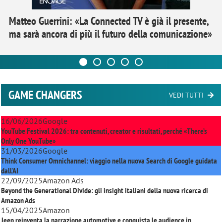
Matteo Guerrini: «La Connected TV è già il presente,
ma sarà ancora di più il futuro della comunicazione»
GAME CHANGERS
VEDI TUTTI
16/06/2026
Google
YouTube Festival 2026: tra contenuti, creator e risultati, perché «There’s
Only One YouTube»
31/03/2026
Google
Think Consumer Omnichannel: viaggio nella nuova Search di Google guidata
dall'AI
22/09/2025
Amazon Ads
Beyond the Generational Divide: gli insight italiani della nuova ricerca di
Amazon Ads
15/04/2025
Amazon
Jeep reinventa la narrazione automotive e conquista le audience in