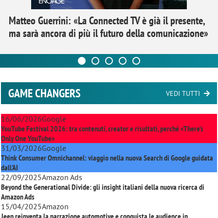
Matteo Guerrini: «La Connected TV è già il presente,
ma sarà ancora di più il futuro della comunicazione»
GAME CHANGERS
VEDI TUTTI
16/06/2026
Google
YouTube Festival 2026: tra contenuti, creator e risultati, perché «There’s
Only One YouTube»
31/03/2026
Google
Think Consumer Omnichannel: viaggio nella nuova Search di Google guidata
dall'AI
22/09/2025
Amazon Ads
Beyond the Generational Divide: gli insight italiani della nuova ricerca di
Amazon Ads
15/04/2025
Amazon
Jeep reinventa la narrazione automotive e conquista le audience in