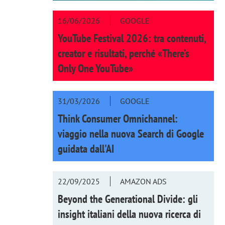
16/06/2026
GOOGLE
YouTube Festival 2026: tra contenuti,
creator e risultati, perché «There’s
Only One YouTube»
31/03/2026
GOOGLE
Think Consumer Omnichannel:
viaggio nella nuova Search di Google
guidata dall'AI
22/09/2025
AMAZON ADS
Beyond the Generational Divide: gli
insight italiani della nuova ricerca di