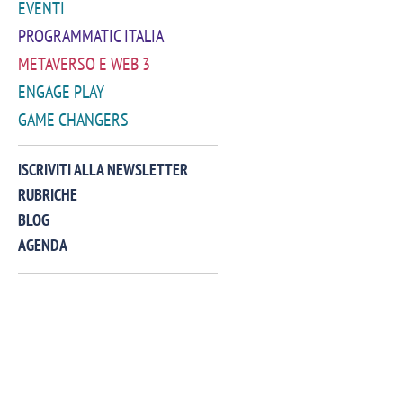
EVENTI
PROGRAMMATIC ITALIA
METAVERSO E WEB 3
ENGAGE PLAY
GAME CHANGERS
VIDEO
ISCRIVITI ALLA NEWSLETTER
RUBRICHE
BLOG
AGENDA
Manassero, Samsung Ads: «Con Total
Perez, Sam
View la reach della CTV diventa
mercato st