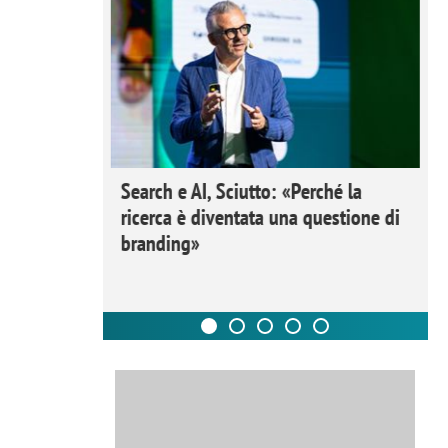
 Ipsos
Search e AI, Sciutto: «Perché la
rivere i
ricerca è diventata una questione di
nderli e
branding»