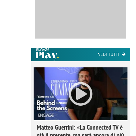
VEDI TUTTI
ome la
Matteo Guerrini: «La Connected TV è
nare lo
già il presente, ma sarà ancora di più