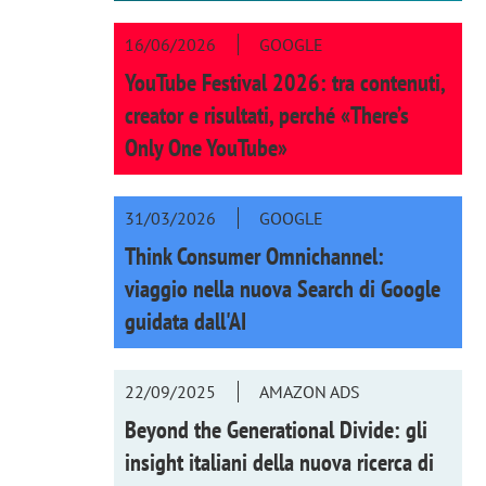
16/06/2026
GOOGLE
YouTube Festival 2026: tra contenuti,
creator e risultati, perché «There’s
Only One YouTube»
31/03/2026
GOOGLE
Think Consumer Omnichannel:
viaggio nella nuova Search di Google
guidata dall'AI
22/09/2025
AMAZON ADS
Beyond the Generational Divide: gli
insight italiani della nuova ricerca di