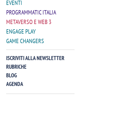
EVENTI
PROGRAMMATIC ITALIA
METAVERSO E WEB 3
ENGAGE PLAY
GAME CHANGERS
VIDEO
ISCRIVITI ALLA NEWSLETTER
RUBRICHE
BLOG
AGENDA
Manassero, Samsung Ads: «Con Total
Perez, Sam
View la reach della CTV diventa
mercato st