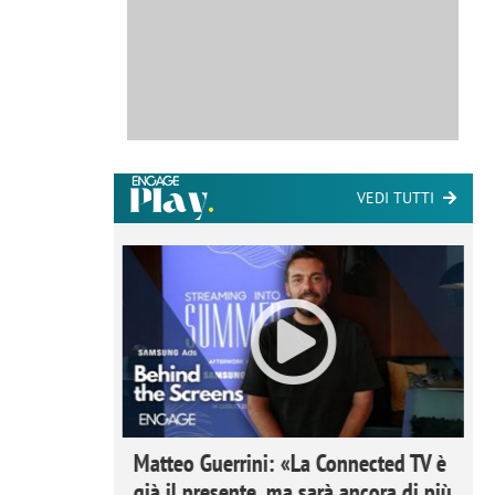
VEDI TUTTI
ome la
Matteo Guerrini: «La Connected TV è
nare lo
già il presente, ma sarà ancora di più