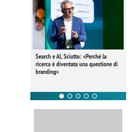
 Ipsos
Search e AI, Sciutto: «Perché la
rivere i
ricerca è diventata una questione di
nderli e
branding»