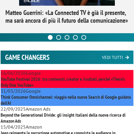
Matteo Guerrini: «La Connected TV è già il presente,
ma sarà ancora di più il futuro della comunicazione»
GAME CHANGERS
VEDI TUTTI
16/06/2026
Google
YouTube Festival 2026: tra contenuti, creator e risultati, perché «There’s
Only One YouTube»
31/03/2026
Google
Think Consumer Omnichannel: viaggio nella nuova Search di Google guidata
dall'AI
22/09/2025
Amazon Ads
Beyond the Generational Divide: gli insight italiani della nuova ricerca di
Amazon Ads
15/04/2025
Amazon
Jeep reinventa la narrazione automotive e conquista le audience in