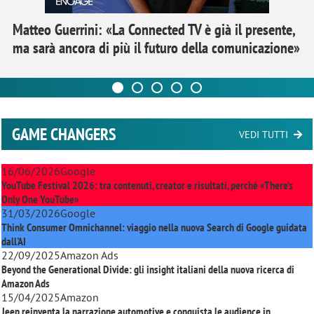
Matteo Guerrini: «La Connected TV è già il presente,
ma sarà ancora di più il futuro della comunicazione»
GAME CHANGERS
VEDI TUTTI
16/06/2026
Google
YouTube Festival 2026: tra contenuti, creator e risultati, perché «There’s
Only One YouTube»
31/03/2026
Google
Think Consumer Omnichannel: viaggio nella nuova Search di Google guidata
dall'AI
22/09/2025
Amazon Ads
Beyond the Generational Divide: gli insight italiani della nuova ricerca di
Amazon Ads
15/04/2025
Amazon
Jeep reinventa la narrazione automotive e conquista le audience in