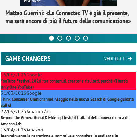
Matteo Guerrini: «La Connected TV è già il presente,
ma sarà ancora di più il futuro della comunicazione»
GAME CHANGERS
VEDI TUTTI
16/06/2026
Google
YouTube Festival 2026: tra contenuti, creator e risultati, perché «There’s
Only One YouTube»
31/03/2026
Google
Think Consumer Omnichannel: viaggio nella nuova Search di Google guidata
dall'AI
22/09/2025
Amazon Ads
Beyond the Generational Divide: gli insight italiani della nuova ricerca di
Amazon Ads
15/04/2025
Amazon
Jeep reinventa la narrazione automotive e conquista le audience in