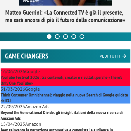
Matteo Guerrini: «La Connected TV è già il presente,
ma sarà ancora di più il futuro della comunicazione»
GAME CHANGERS
VEDI TUTTI
16/06/2026
Google
YouTube Festival 2026: tra contenuti, creator e risultati, perché «There’s
Only One YouTube»
31/03/2026
Google
Think Consumer Omnichannel: viaggio nella nuova Search di Google guidata
dall'AI
22/09/2025
Amazon Ads
Beyond the Generational Divide: gli insight italiani della nuova ricerca di
Amazon Ads
15/04/2025
Amazon
Jeep reinventa la narrazione automotive e conquista le audience in