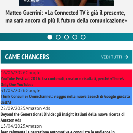
Matteo Guerrini: «La Connected TV è già il presente,
ma sarà ancora di più il futuro della comunicazione»
GAME CHANGERS
VEDI TUTTI
16/06/2026
Google
YouTube Festival 2026: tra contenuti, creator e risultati, perché «There’s
Only One YouTube»
31/03/2026
Google
Think Consumer Omnichannel: viaggio nella nuova Search di Google guidata
dall'AI
22/09/2025
Amazon Ads
Beyond the Generational Divide: gli insight italiani della nuova ricerca di
Amazon Ads
15/04/2025
Amazon
Jeep reinventa la narrazione automotive e conquista le audience in