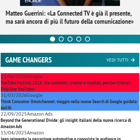
Matteo Guerrini: «La Connected TV è già il presente,
ma sarà ancora di più il futuro della comunicazione»
GAME CHANGERS
VEDI TUTTI
16/06/2026
Google
YouTube Festival 2026: tra contenuti, creator e risultati, perché «There’s
Only One YouTube»
31/03/2026
Google
Think Consumer Omnichannel: viaggio nella nuova Search di Google guidata
dall'AI
22/09/2025
Amazon Ads
Beyond the Generational Divide: gli insight italiani della nuova ricerca di
Amazon Ads
15/04/2025
Amazon
Jeep reinventa la narrazione automotive e conquista le audience in