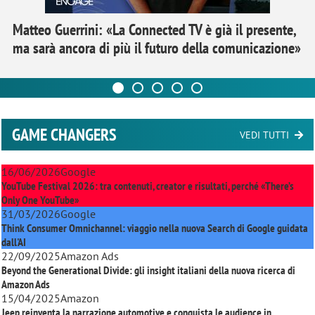
Matteo Guerrini: «La Connected TV è già il presente,
ma sarà ancora di più il futuro della comunicazione»
GAME CHANGERS
VEDI TUTTI
16/06/2026
Google
YouTube Festival 2026: tra contenuti, creator e risultati, perché «There’s
Only One YouTube»
31/03/2026
Google
Think Consumer Omnichannel: viaggio nella nuova Search di Google guidata
dall'AI
22/09/2025
Amazon Ads
Beyond the Generational Divide: gli insight italiani della nuova ricerca di
Amazon Ads
15/04/2025
Amazon
Jeep reinventa la narrazione automotive e conquista le audience in