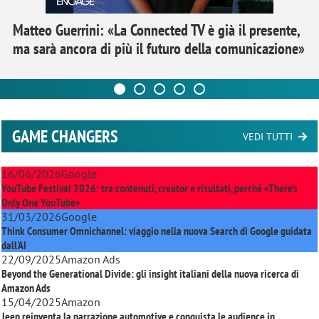
Matteo Guerrini: «La Connected TV è già il presente,
ma sarà ancora di più il futuro della comunicazione»
GAME CHANGERS
VEDI TUTTI
16/06/2026
Google
YouTube Festival 2026: tra contenuti, creator e risultati, perché «There’s
Only One YouTube»
31/03/2026
Google
Think Consumer Omnichannel: viaggio nella nuova Search di Google guidata
dall'AI
22/09/2025
Amazon Ads
Beyond the Generational Divide: gli insight italiani della nuova ricerca di
Amazon Ads
15/04/2025
Amazon
Jeep reinventa la narrazione automotive e conquista le audience in