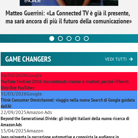
Matteo Guerrini: «La Connected TV è già il presente,
ma sarà ancora di più il futuro della comunicazione»
GAME CHANGERS
VEDI TUTTI
16/06/2026
Google
YouTube Festival 2026: tra contenuti, creator e risultati, perché «There’s
Only One YouTube»
31/03/2026
Google
Think Consumer Omnichannel: viaggio nella nuova Search di Google guidata
dall'AI
22/09/2025
Amazon Ads
Beyond the Generational Divide: gli insight italiani della nuova ricerca di
Amazon Ads
15/04/2025
Amazon
Jeep reinventa la narrazione automotive e conquista le audience in