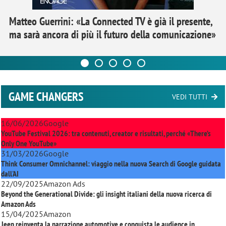
Matteo Guerrini: «La Connected TV è già il presente,
ma sarà ancora di più il futuro della comunicazione»
GAME CHANGERS
VEDI TUTTI
16/06/2026
Google
YouTube Festival 2026: tra contenuti, creator e risultati, perché «There’s
Only One YouTube»
31/03/2026
Google
Think Consumer Omnichannel: viaggio nella nuova Search di Google guidata
dall'AI
22/09/2025
Amazon Ads
Beyond the Generational Divide: gli insight italiani della nuova ricerca di
Amazon Ads
15/04/2025
Amazon
Jeep reinventa la narrazione automotive e conquista le audience in