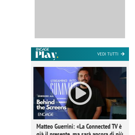
VEDI TUTTI
ome la
Matteo Guerrini: «La Connected TV è
nare lo
già il presente, ma sarà ancora di più