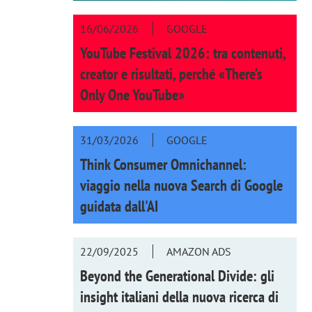
16/06/2026
GOOGLE
YouTube Festival 2026: tra contenuti,
creator e risultati, perché «There’s
Only One YouTube»
31/03/2026
GOOGLE
Think Consumer Omnichannel:
viaggio nella nuova Search di Google
guidata dall'AI
22/09/2025
AMAZON ADS
Beyond the Generational Divide: gli
insight italiani della nuova ricerca di