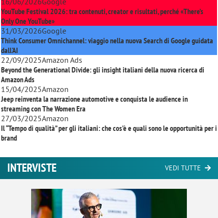
16/06/2026
Google
YouTube Festival 2026: tra contenuti, creator e risultati, perché «There’s
Only One YouTube»
31/03/2026
Google
Think Consumer Omnichannel: viaggio nella nuova Search di Google guidata
dall'AI
22/09/2025
Amazon Ads
Beyond the Generational Divide: gli insight italiani della nuova ricerca di
Amazon Ads
15/04/2025
Amazon
Jeep reinventa la narrazione automotive e conquista le audience in
streaming con
The Women Era
27/03/2025
Amazon
Il “Tempo di qualità” per gli italiani: che cos’è e quali sono le opportunità per i
brand
INTERVISTE
VEDI TUTTE