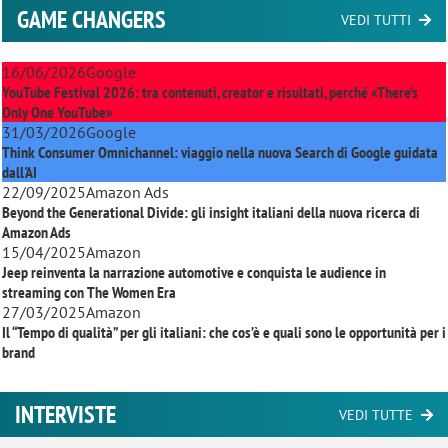
GAME CHANGERS
VEDI TUTTI
16/06/2026
Google
YouTube Festival 2026: tra contenuti, creator e risultati, perché «There’s
Only One YouTube»
31/03/2026
Google
Think Consumer Omnichannel: viaggio nella nuova Search di Google guidata
dall'AI
22/09/2025
Amazon Ads
Beyond the Generational Divide: gli insight italiani della nuova ricerca di
Amazon Ads
15/04/2025
Amazon
Jeep reinventa la narrazione automotive e conquista le audience in
streaming con
The Women Era
27/03/2025
Amazon
Il “Tempo di qualità” per gli italiani: che cos’è e quali sono le opportunità per i
brand
INTERVISTE
VEDI TUTTE