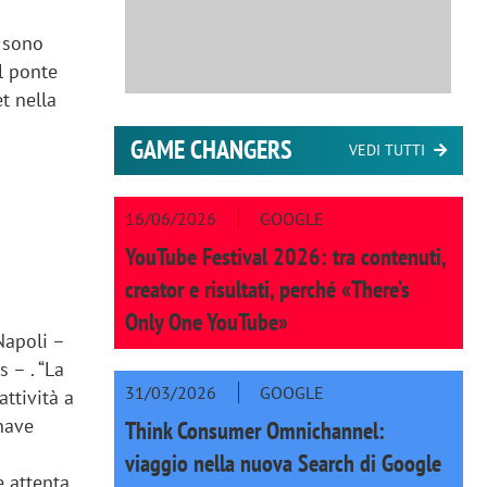
i sono
l ponte
et nella
GAME CHANGERS
VEDI TUTTI
16/06/2026
GOOGLE
YouTube Festival 2026: tra contenuti,
creator e risultati, perché «There’s
Only One YouTube»
Napoli –
 – . “La
31/03/2026
GOOGLE
ttività a
 nave
Think Consumer Omnichannel:
viaggio nella nuova Search di Google
e attenta