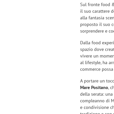
Sul fronte food 
il suo carattere 
alla fantasia sce
proposto il suo c
sorprendere e co
Dalla food exper
spazio dove creat
vivere un moment
al lifestyle, ha 
commerce possa e
A portare un toc
Mare Positano
, 
Scazz, quando un'agenzia di
Emanuele V
della serata: una
comunicazione crea un brand food:
«La creativ
compleanno di Me
«Marketing e prodotto devono
amplificar
e condivisione ch
crescere insieme»
tradizione e con 