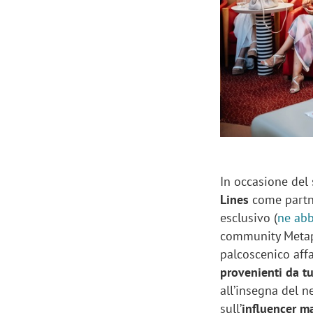
Manassero, Samsung Ads: «Con Total
Perez, Sam
View la reach della CTV diventa
mercato st
finalmente misurabile»
crescere»
In occasione del
Lines
come partne
esclusivo (
ne abb
community Metap
palcoscenico aff
provenienti da tu
all’insegna del n
sull’
influencer m