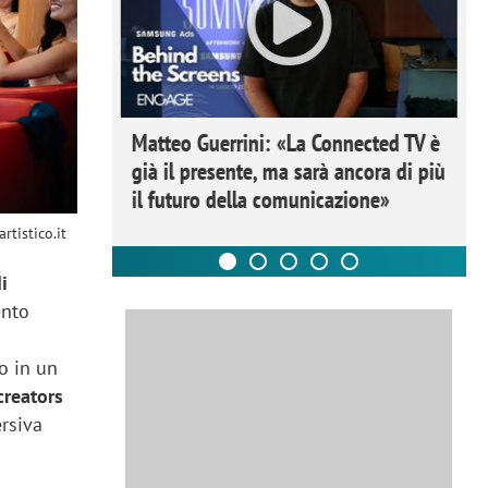
ome la
Matteo Guerrini: «La Connected TV è
nare lo
già il presente, ma sarà ancora di più
il futuro della comunicazione»
rtistico.it
i
ento
o in un
creators
rsiva