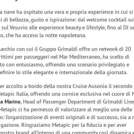
la nave ha ospitato una vera e propria experience in cui s
 di bellezza, gusto e ispirazione: dal welcome cocktail su
sul Vesuvio alle experience beauty e lifestyle, fino al DJ s
do, che ha acceso la notte napoletana.
marchio con cui il Gruppo Grimaldi offre un network di 20
ittimi per passeggeri nel Mar Mediterraneo, ha scelto di
nto con entusiasmo, offrendo uno scenario privilegiato e
finire lo stile elegante e internazionale della giornata.
ver accolto a bordo della nostra Cruise Ausonia il secondo
etapic Italia, offrendo una cornice esclusiva nel cuore di 
ca Marino
, Head of Passenger Department di Grimaldi Lines
etapic ci ha permesso di valorizzare al meglio una delle a
: l’organizzazione di eventi originali e di successo, sia a
igazione. Ringraziamo Metapic per la fiducia e per aver
l nostro brand all’interno di una community così dinamica 