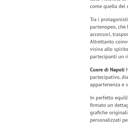
come quella dei c
Tra i protagonist
partenopeo, che 
accessori, traspo
Altrettanto coin
visiva allo spirit
partecipanti un r
Cuore di Napoli
h
partecipativo, di
appartenenza e s
In perfetto equili
firmato un dettag
grafiche original
personalizzati pe