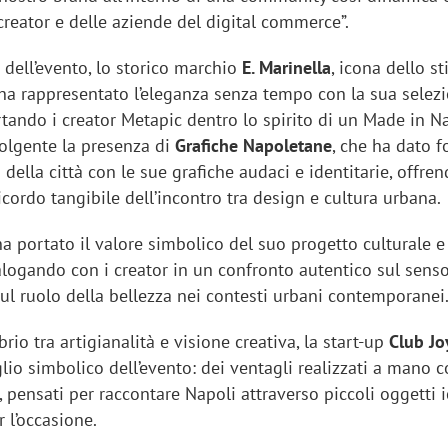
reator e delle aziende del digital commerce”.
i dell’evento, lo storico marchio
E. Marinella
, icona dello st
ha rappresentato l’eleganza senza tempo con la sua selezi
rtando i creator Metapic dentro lo spirito di un Made in N
volgente la presenza di
Grafiche Napoletane
, che ha dato 
o della città con le sue grafiche audaci e identitarie, offren
icordo tangibile dell’incontro tra design e cultura urbana.
a portato il valore simbolico del suo progetto culturale e
alogando con i creator in un confronto autentico sul senso
ul ruolo della bellezza nei contesti urbani contemporanei
brio tra artigianalità e visione creativa, la start-up
Club J
lio simbolico dell’evento: dei ventagli realizzati a mano 
i, pensati per raccontare Napoli attraverso piccoli oggetti i
r l’occasione.