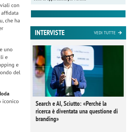
iali con
 affidata
u, che ha
er
INTERVISTE
VEDI TUTTE
ne uno
li e
hopping e
 mondo del
Moda
 iconico
 Ipsos
Search e AI, Sciutto: «Perché la
rivere i
ricerca è diventata una questione di
nderli e
branding»