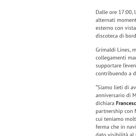
Dalle ore 17:00, 
alternati momenti
esterno con vista 
discoteca di bor
Grimaldi Lines, 
collegamenti mar
supportare l’eve
contribuendo a de
“Siamo lieti di a
anniversario di M
dichiara
Frances
partnership con M
cui teniamo molto
ferma che in nav
dato visibilità a