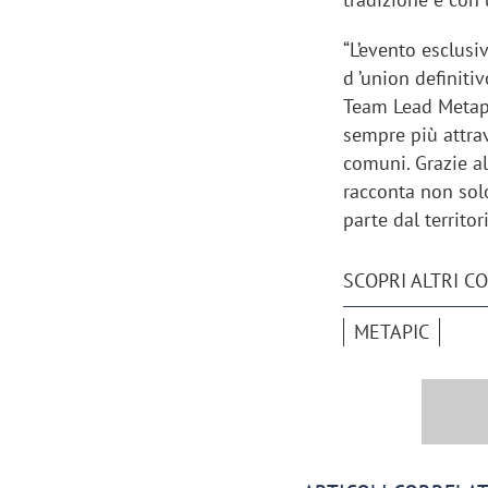
“L’evento esclusi
d ’union definitiv
Team Lead Metapi
sempre più attra
comuni. Grazie a
racconta non sol
parte dal territor
SCOPRI ALTRI C
METAPIC