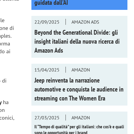
guidata dall'AI
ile
22/09/2025
AMAZON ADS
one di
Beyond the Generational Divide: gli
aples.
insight italiani della nuova ricerca di
forma
Amazon Ads
do ai
15/04/2025
AMAZON
Jeep reinventa la narrazione
 di
automotive e conquista le audience in
.
streaming con
The Women Era
oy
ha
con
conici,
27/03/2025
AMAZON
Il “Tempo di qualità” per gli italiani: che cos’è e quali
sono le opportunità per i brand