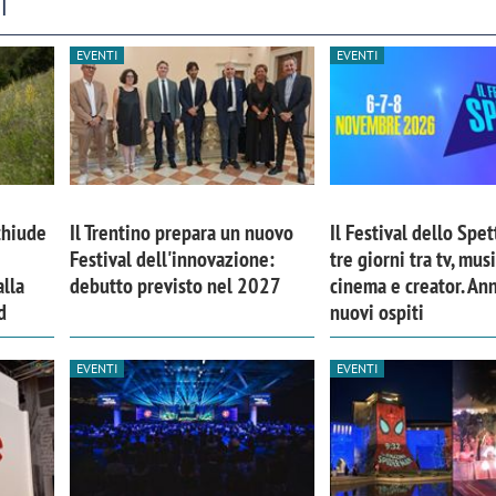
I
EVENTI
EVENTI
chiude
Il Trentino prepara un nuovo
Il Festival dello Spet
Festival dell'innovazione:
tre giorni tra tv, musi
lla
debutto previsto nel 2027
cinema e creator. An
d
nuovi ospiti
EVENTI
EVENTI