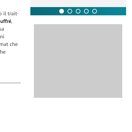
il trait-
uffré
,
sa
ni
rmat che
che