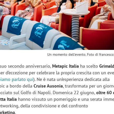
sung Ads: «L'Italia è un
Networking agli eventi: c
rategico e continuerà a
startup Kicè punta a elimi
"spreco di relazioni"
Un momento dell'evento. Foto di francescoa
 suo secondo anniversario,
Metapic Italia
ha scelto
Grimald
r d’eccezione per celebrare la propria crescita con un ev
iamo parlato qui
). Ne è nata un’esperienza dedicata alla
ic a bordo della
Cruise Ausonia
, trasformata per un giorn
acciato sul Golfo di Napoli. Domenica 22 giugno,
oltre 60 
tta Italia
hanno vissuto un pomeriggio e una serata imme
etworking, della condivisione e del confronto
arketing
.