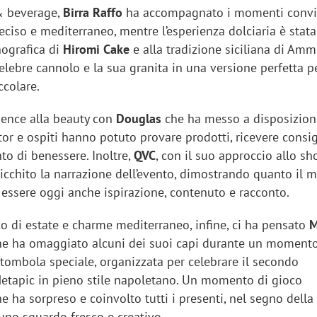
& beverage,
Birra Raffo
ha accompagnato i momenti conviv
deciso e mediterraneo, mentre l’esperienza dolciaria è stata
nografica di
Hiromi Cake
e alla tradizione siciliana di Amm
elebre cannolo e la sua granita in una versione perfetta p
ccolare.
ience alla beauty con
Douglas
che ha messo a disposizio
or e ospiti hanno potuto provare prodotti, ricevere consig
o di benessere. Inoltre,
QVC
, con il suo approccio allo s
arricchito la narrazione dell’evento, dimostrando quanto il
ssere oggi anche ispirazione, contenuto e racconto.
co di estate e charme mediterraneo, infine, ci ha pensato
che ha omaggiato alcuni dei suoi capi durante un momento
iora di Deloitte Digital:
Ricerche di mercato. Neri,
 tombola speciale, organizzata per celebrare il secondo
ità resta centrale, l’AI deve
Doxa: «Non basta più desc
tapic in pieno stile napoletano. Un momento di gioco
e il talento»
fenomeni: bisogna compre
e ha sorpreso e coinvolto tutti i presenti, nel segno della
tradurli in azioni»
uno sguardo fresco e creativo.