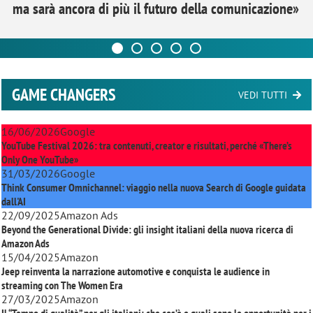
ma sarà ancora di più il futuro della comunicazione»
GAME CHANGERS
VEDI TUTTI
16/06/2026
Google
YouTube Festival 2026: tra contenuti, creator e risultati, perché «There’s
Only One YouTube»
31/03/2026
Google
Think Consumer Omnichannel: viaggio nella nuova Search di Google guidata
dall'AI
22/09/2025
Amazon Ads
Beyond the Generational Divide: gli insight italiani della nuova ricerca di
Amazon Ads
15/04/2025
Amazon
Jeep reinventa la narrazione automotive e conquista le audience in
streaming con
The Women Era
27/03/2025
Amazon