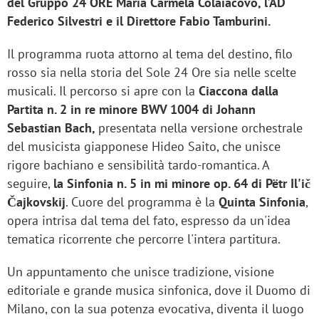
del Gruppo 24 ORE Maria Carmela Colaiacovo, l’AD
Federico Silvestri e il Direttore Fabio Tamburini.
Il programma ruota attorno al tema del destino, filo
rosso sia nella storia del Sole 24 Ore sia nelle scelte
musicali. Il percorso si apre con la
Ciaccona dalla
Partita n. 2 in re minore BWV 1004 di Johann
Sebastian Bach,
presentata nella versione orchestrale
del musicista giapponese Hideo Saito, che unisce
rigore bachiano e sensibilità tardo-romantica. A
seguire,
la Sinfonia n. 5 in mi minore op. 64
di Pëtr Il'ič
Čajkovskij
.
Cuore del programma è la
Quinta Sinfonia
,
opera intrisa dal tema del fato, espresso da un'idea
tematica ricorrente che percorre l'intera partitura.
Un appuntamento che unisce tradizione, visione
editoriale e grande musica sinfonica, dove il
Duomo di
Milano, con la sua potenza evocativa, diventa il luogo