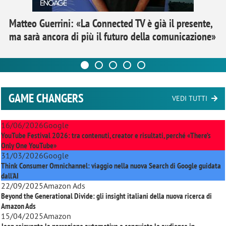
Matteo Guerrini: «La Connected TV è già il presente,
ma sarà ancora di più il futuro della comunicazione»
GAME CHANGERS
VEDI TUTTI
16/06/2026
Google
YouTube Festival 2026: tra contenuti, creator e risultati, perché «There’s
Only One YouTube»
31/03/2026
Google
Think Consumer Omnichannel: viaggio nella nuova Search di Google guidata
dall'AI
22/09/2025
Amazon Ads
Beyond the Generational Divide: gli insight italiani della nuova ricerca di
Amazon Ads
15/04/2025
Amazon
Jeep reinventa la narrazione automotive e conquista le audience in