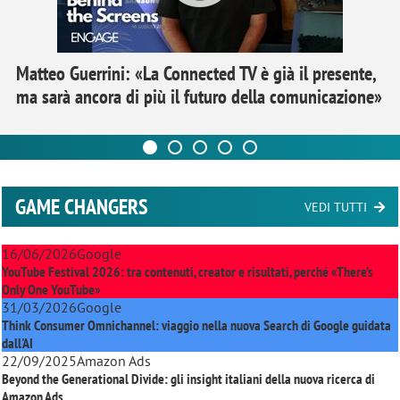
Matteo Guerrini: «La Connected TV è già il presente,
ma sarà ancora di più il futuro della comunicazione»
GAME CHANGERS
VEDI TUTTI
16/06/2026
Google
YouTube Festival 2026: tra contenuti, creator e risultati, perché «There’s
Only One YouTube»
31/03/2026
Google
Think Consumer Omnichannel: viaggio nella nuova Search di Google guidata
dall'AI
22/09/2025
Amazon Ads
Beyond the Generational Divide: gli insight italiani della nuova ricerca di
Amazon Ads