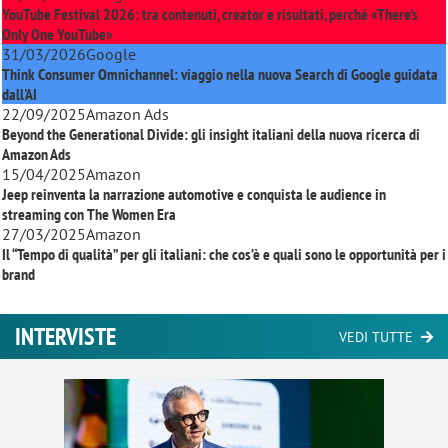
YouTube Festival 2026: tra contenuti, creator e risultati, perché «There’s
Only One YouTube»
31/03/2026
Google
Think Consumer Omnichannel: viaggio nella nuova Search di Google guidata
dall'AI
22/09/2025
Amazon Ads
Beyond the Generational Divide: gli insight italiani della nuova ricerca di
Amazon Ads
15/04/2025
Amazon
Jeep reinventa la narrazione automotive e conquista le audience in
streaming con
The Women Era
27/03/2025
Amazon
Il “Tempo di qualità” per gli italiani: che cos’è e quali sono le opportunità per i
brand
INTERVISTE
VEDI TUTTE