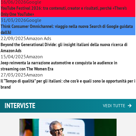
16/06/2026
Google
YouTube Festival 2026: tra contenuti, creator e risultati, perché «There’s
Only One YouTube»
31/03/2026
Google
Think Consumer Omnichannel: viaggio nella nuova Search di Google guidata
dall'AI
22/09/2025
Amazon Ads
Beyond the Generational Divide: gli insight italiani della nuova ricerca di
Amazon Ads
15/04/2025
Amazon
Jeep reinventa la narrazione automotive e conquista le audience in
streaming con
The Women Era
27/03/2025
Amazon
Il “Tempo di qualità” per gli italiani: che cos’è e quali sono le opportunità per i
brand
INTERVISTE
VEDI TUTTE