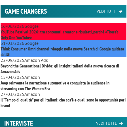
GAME CHANGERS
VEDI TUTTI
16/06/2026
Google
YouTube Festival 2026: tra contenuti, creator e risultati, perché «There’s
Only One YouTube»
31/03/2026
Google
Think Consumer Omnichannel: viaggio nella nuova Search di Google guidata
dall'AI
22/09/2025
Amazon Ads
Beyond the Generational Divide: gli insight italiani della nuova ricerca di
Amazon Ads
15/04/2025
Amazon
Jeep reinventa la narrazione automotive e conquista le audience in
streaming con
The Women Era
27/03/2025
Amazon
Il “Tempo di qualità” per gli italiani: che cos’è e quali sono le opportunità per i
brand
INTERVISTE
VEDI TUTTE