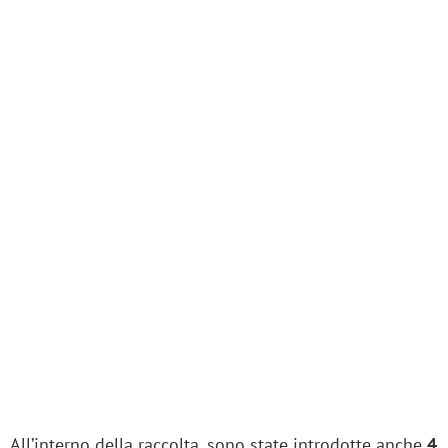
All’interno della raccolta, sono state introdotte anche
4