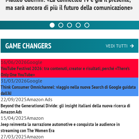
ma sarà ancora di più il futuro della comunicazione»
GAME CHANGERS
VEDI TUTTI
16/06/2026
Google
YouTube Festival 2026: tra contenuti, creator e risultati, perché «There’s
Only One YouTube»
31/03/2026
Google
Think Consumer Omnichannel: viaggio nella nuova Search di Google guidata
dall'AI
22/09/2025
Amazon Ads
Beyond the Generational Divide: gli insight italiani della nuova ricerca di
Amazon Ads
15/04/2025
Amazon
Jeep reinventa la narrazione automotive e conquista le audience in
streaming con
The Women Era
27/03/2025
Amazon