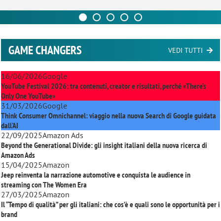
GAME CHANGERS
VEDI TUTTI
16/06/2026
Google
YouTube Festival 2026: tra contenuti, creator e risultati, perché «There’s
Only One YouTube»
31/03/2026
Google
Think Consumer Omnichannel: viaggio nella nuova Search di Google guidata
dall'AI
22/09/2025
Amazon Ads
Beyond the Generational Divide: gli insight italiani della nuova ricerca di
Amazon Ads
15/04/2025
Amazon
Jeep reinventa la narrazione automotive e conquista le audience in
streaming con
The Women Era
27/03/2025
Amazon
Il “Tempo di qualità” per gli italiani: che cos’è e quali sono le opportunità per i
brand