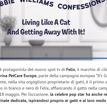
sung Ads: «L'Italia è un
Networking agli eventi: c
rategico e continuerà a
startup Kicè punta a elimi
"spreco di relazioni"
è protagonista del nuovo spot tv di
Felix
, il marchio di ci
urina PetCare Europe
, parte della campagna europea “It’s G
ante, nella vita orgoglioso proprietario di gatti, è il prim
o in bianco e nero di Felix, affiancando il gatto nella ca
18 maggio. Per l’occasione,
la celebre pop star ha anche re
nale dedicata, ispirandosi proprio ai gatti e al loro modo