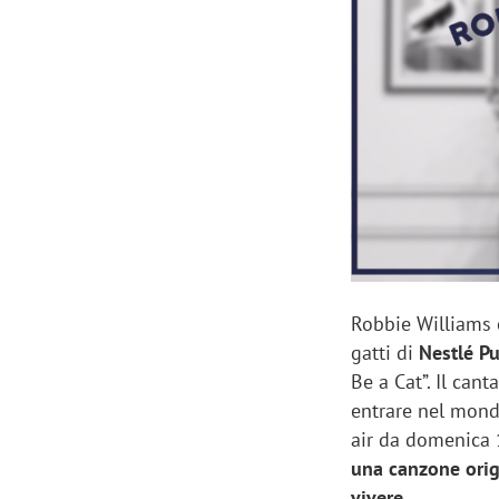
Manassero, Samsung Ads: «Con Total
Perez, Sam
View la reach della CTV diventa
mercato st
finalmente misurabile»
crescere»
Robbie Williams 
gatti di
Nestlé P
Be a Cat”. Il cant
entrare nel mond
air da domenica 
una canzone origi
vivere.