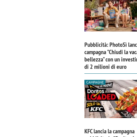
Pubblicità: PhotoSì lanc
campagna "Chiudi la vac
bellezza" con un invest
di 2 milioni di euro
CAMPAGNE
KFC lancia la campagna