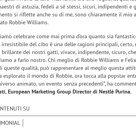
stri di astuzia, fedeli a sé stessi, sicuri, indipendenti e g
ento si riflette anche su di me, sono chiaramente il mio 
rato Robbie Williams.
liamo celebrare come mai prima d’ora quanto sia fantastic
 irresistibile del cibo è una delle ragioni principali, certo,
 brillante dei nostri gatti, vivace, indipendente, sicuro, ch
riamo a farlo nostro. Chi meglio di Robbie Williams e Felix
i queste qualità, può rappresentare al meglio questa atti
 esplorato il mondo di Robbie, ora tocca alla popstar ent
niverso animato, un evento senza precedenti”, ha commen
sti, European Marketing Group Director di Nestlè Purina.
iora di Deloitte Digital:
Ricerche di mercato. Neri,
ONTENUTI SU
ità resta centrale, l’AI deve
Doxa: «Non basta più desc
e il talento»
fenomeni: bisogna compre
IMONIAL
tradurli in azioni»