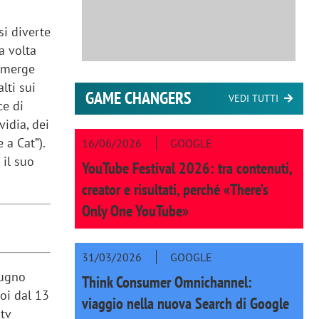
si diverte
a volta
immerge
lti sui
GAME CHANGERS
VEDI TUTTI
ce di
vidia, dei
 a Cat”).
16/06/2026
GOOGLE
 il suo
YouTube Festival 2026: tra contenuti,
creator e risultati, perché «There’s
Only One YouTube»
31/03/2026
GOOGLE
iugno
Think Consumer Omnichannel:
poi dal 13
viaggio nella nuova Search di Google
 tv