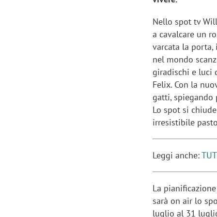
Nello spot tv Wil
a cavalcare un r
varcata la porta,
nel mondo scanzon
giradischi e luci
Felix. Con la nuo
gatti, spiegando p
Lo spot si chiude
irresistibile pasto
Leggi anche:
TUT
La pianificazion
sarà on air lo sp
luglio al 31 lugl