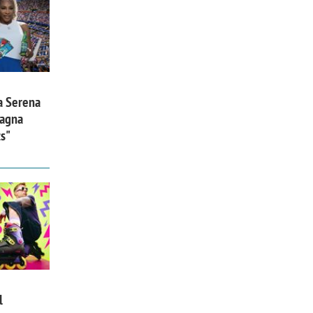
a Serena
pagna
ts"
l