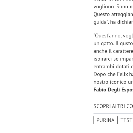
vogliono. Sono mae
Questo atteggiam
guida”, ha dichia
“Quest’anno, vog
un gatto. Il gusto
anche il carattere
ispirarci se impa
entrambi dotati d
Dopo che Felix ha
nostro iconico u
Fabio Degli Espo
Scazz, quando un'agenzia di
Emanuele V
SCOPRI ALTRI C
comunicazione crea un brand food:
«La creativ
«Marketing e prodotto devono
amplificar
PURINA
TEST
crescere insieme»