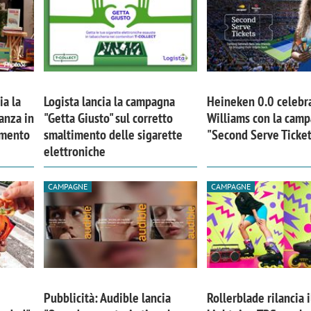
ia la
Logista lancia la campagna
Heineken 0.0 celebr
anza in
"Getta Giusto" sul corretto
Williams con la cam
imento
smaltimento delle sigarette
"Second Serve Ticke
elettroniche
CAMPAGNE
CAMPAGNE
Pubblicità: Audible lancia
Rollerblade rilancia i