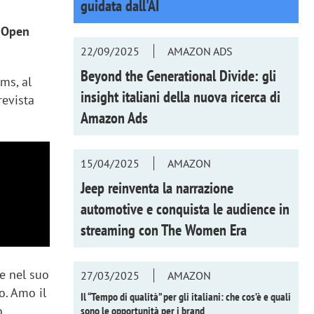
guidata dall'AI
è
Open
22/09/2025
AMAZON ADS
Beyond the Generational Divide: gli
ms, al
insight italiani della nuova ricerca di
revista
Amazon Ads
15/04/2025
AMAZON
Jeep reinventa la narrazione
automotive e conquista le audience in
streaming con
The Women Era
re nel suo
27/03/2025
AMAZON
o. Amo il
Il “Tempo di qualità” per gli italiani: che cos’è e quali
o
sono le opportunità per i brand