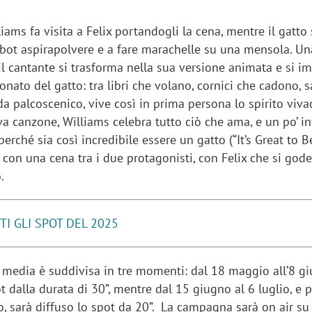
liams fa visita a Felix portandogli la cena, mentre il gatto 
obot aspirapolvere e a fare marachelle su una mensola. Un
 il cantante si trasforma nella sua versione animata e si 
ato del gatto: tra libri che volano, cornici che cadono, sa
 da palcoscenico, vive così in prima persona lo spirito viva
va canzone, Williams celebra tutto ciò che ama, e un po’ in
erché sia così incredibile essere un gatto (“It’s Great to Be
 con una cena tra i due protagonisti, con Felix che si gode
.
TI GLI SPOT DEL 2025
e media è suddivisa in tre momenti: dal 18 maggio all’8 g
ot dalla durata di 30”, mentre dal 15 giugno al 6 luglio, e 
io, sarà diffuso lo spot da 20”. La campagna sarà on air su