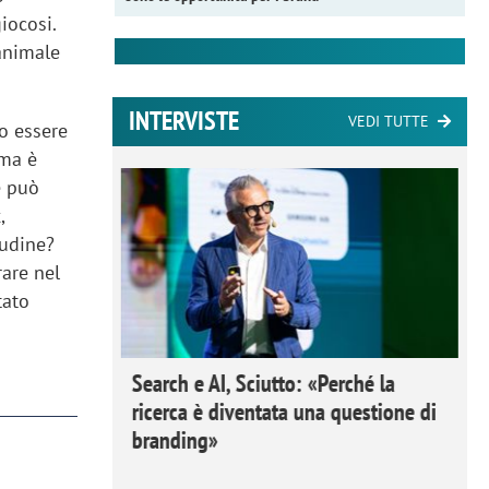
iocosi.
animale
INTERVISTE
VEDI TUTTE
o essere
 ma è
e può
,
tudine?
rare nel
tato
 Ipsos
Search e AI, Sciutto: «Perché la
rivere i
ricerca è diventata una questione di
nderli e
branding»