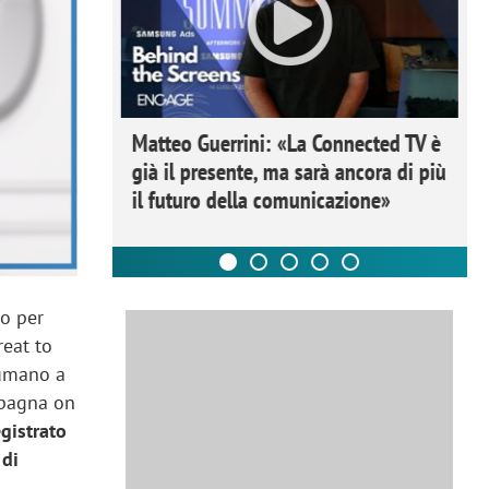
ome la
Matteo Guerrini: «La Connected TV è
nare lo
già il presente, ma sarà ancora di più
il futuro della comunicazione»
bo per
reat to
o umano a
mpagna on
gistrato
 di