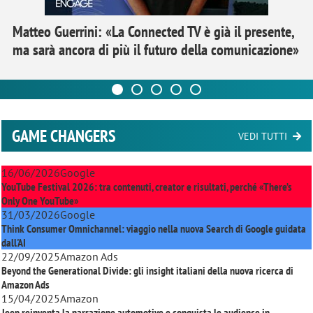
Matteo Guerrini: «La Connected TV è già il presente,
ma sarà ancora di più il futuro della comunicazione»
GAME CHANGERS
VEDI TUTTI
16/06/2026
Google
YouTube Festival 2026: tra contenuti, creator e risultati, perché «There’s
Only One YouTube»
31/03/2026
Google
Think Consumer Omnichannel: viaggio nella nuova Search di Google guidata
dall'AI
22/09/2025
Amazon Ads
Beyond the Generational Divide: gli insight italiani della nuova ricerca di
Amazon Ads
15/04/2025
Amazon
Jeep reinventa la narrazione automotive e conquista le audience in