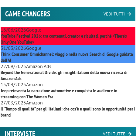
GAME CHANGERS
VEDI TUTTI
16/06/2026
Google
YouTube Festival 2026: tra contenuti, creator e risultati, perché «There’s
Only One YouTube»
31/03/2026
Google
Think Consumer Omnichannel: viaggio nella nuova Search di Google guidata
dall'AI
22/09/2025
Amazon Ads
Beyond the Generational Divide: gli insight italiani della nuova ricerca di
Amazon Ads
15/04/2025
Amazon
Jeep reinventa la narrazione automotive e conquista le audience in
streaming con
The Women Era
27/03/2025
Amazon
Il “Tempo di qualità” per gli italiani: che cos’è e quali sono le opportunità per i
brand
INTERVISTE
VEDI TUTTE