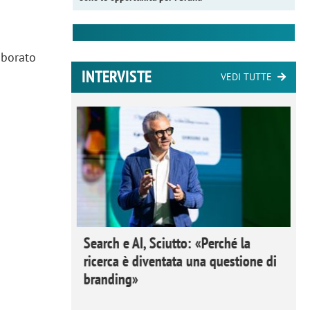
aborato
INTERVISTE
VEDI TUTTE
 Ipsos
Search e AI, Sciutto: «Perché la
rivere i
ricerca è diventata una questione di
nderli e
branding»