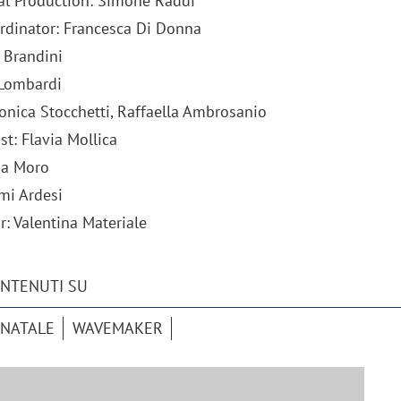
al Production: Simone Raddi
rdinator: Francesca Di Donna
 Brandini
 Lombardi
ronica Stocchetti, Raffaella Ambrosanio
: Flavia Mollica
ina Moro
mi Ardesi
r: Valentina Materiale
ONTENUTI SU
NATALE
WAVEMAKER