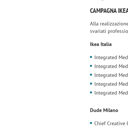
CAMPAGNA IKEA 
Alla realizzazio
svariati professio
Ikea Italia
Integrated Med
Integrated Med
Integrated Med
Integrated Medi
Integrated Med
Scazz, quando un'agenzia di
Emanuele V
comunicazione crea un brand food:
«La creativ
Dude Milano
«Marketing e prodotto devono
amplificar
crescere insieme»
Chief Creative 