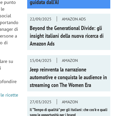
guidata dall'AI
ome punto
 le
social
22/09/2025
AMAZON ADS
, portando
Beyond the Generational Divide: gli
anager di
insight italiani della nuova ricerca di
 persone a
lo di
Amazon Ads
15/04/2025
AMAZON
lare su
i
Jeep reinventa la narrazione
automotive e conquista le audience in
rofondire
streaming con
The Women Era
le ricette
27/03/2025
AMAZON
Il “Tempo di qualità” per gli italiani: che cos’è e quali
sono le opportunità per i brand