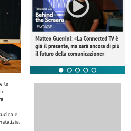
ome la
Matteo Guerrini: «La Connected TV è
nare lo
già il presente, ma sarà ancora di più
il futuro della comunicazione»
e le
rie
va
cucina e
atalizia.