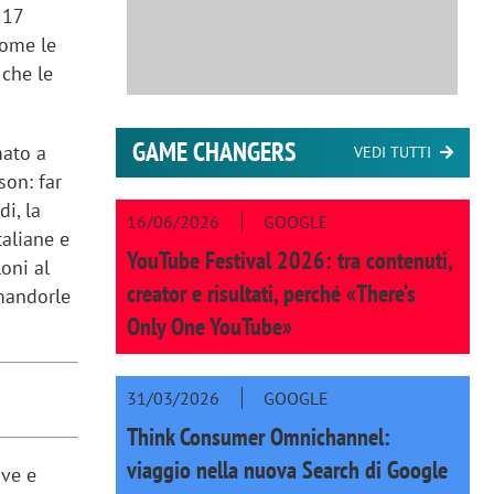
 17
come le
 che le
GAME CHANGERS
mato a
VEDI TUTTI
son: far
di, la
16/06/2026
GOOGLE
taliane e
YouTube Festival 2026: tra contenuti,
loni al
creator e risultati, perché «There’s
 mandorle
Only One YouTube»
31/03/2026
GOOGLE
Think Consumer Omnichannel:
viaggio nella nuova Search di Google
ive e