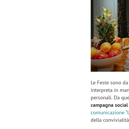
Manassero, Samsung Ads: «Con Total
Perez, Sam
View la reach della CTV diventa
mercato st
finalmente misurabile»
crescere»
Le Feste sono da
interpreta in man
personali. Da qu
campagna social
comunicazione “L
della convivialit