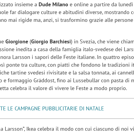
lizzato insieme a
Dude Milano
e online a partire da lunedì
ole far dialogare culture e abitudini diverse, mostrando 
ano mai rigide ma, anzi, si trasformino grazie alle persone
gue
Giorgione
(
Giorgio Barchiesi
) in Svezia, che viene chia
ione inedita a casa della famiglia italo-svedese dei Lars
gnora Larsson i sapori delle Feste italiane. In quattro episo
sì ponte tra culture, con piatti che fondono le tradizioni i
iche tartine svedesi rivisitate e la salsa tonnata, ai cannel
o e formaggio Gräddost, fino ai Lussebullar con pasta di
icetta celebra il valore di vivere le Feste a modo proprio.
TE LE CAMPAGNE PUBBLICITARIE DI NATALE
a Larsson”, Ikea celebra il modo con cui ciascuno di noi v