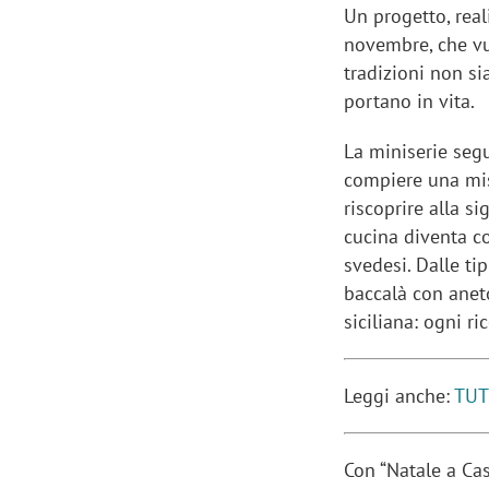
Un progetto, rea
novembre, che vu
tradizioni non si
portano in vita.
La miniserie se
compiere una miss
riscoprire alla si
cucina diventa co
svedesi. Dalle tip
baccalà con anet
siciliana: ogni r
Leggi anche:
TUT
Con “Natale a Cas