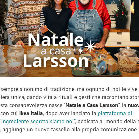
sung Ads: «L'Italia è un
Networking agli eventi: c
rategico e continuerà a
startup Kicè punta a elimi
"spreco di relazioni"
 sempre sinonimo di tradizione, ma ognuno di noi le vive 
iera unica, dando vita a rituali e gesti che raccontano sto
esta consapevolezza nasce “
Natale a Casa Larsson
”, la
nuo
con cui
Ikea Italia
, dopo aver lanciato la
piattaforma di
’ingrediente segreto siamo noi”
, dedicata al mondo della 
à, aggiunge un nuovo tassello alla propria comunicazione n