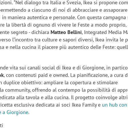
dizioni. “Nel dialogo tra Italia e Svezia, Ikea si propone c
permettendo a ciascuno di noi di abbracciare e assaporare
ni in maniera autentica e personale. Con questa campagna 
re la libertà di ognuno di vivere le Feste a modo proprio
iente segreto - dichiara
Matteo Bellini
, Integrated Media M
raverso l’incontro tra culture e sapori diversi, Ikea invita le
sa e nella cucina il piacere più autentico delle Feste: quel
e vita sui canali social di Ikea e di Giorgione, in partico
ok
, con contenuti paid e owned. La pianificazione, a cura d
 duplice obiettivo: ampliare la copertura e stimolare
la community, offrendo al contempo la possibilità di app
icata alla tavola e alla cucina. Il progetto coinvolge altri
icetta esclusiva dedicata ai soci Ikea Family e
un hub con 
e a Giorgione
.
ti