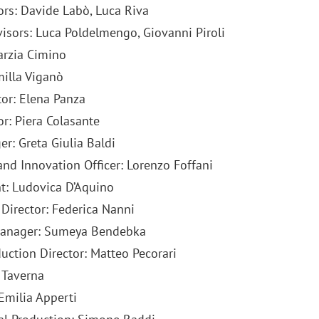
ors: Davide Labò, Luca Riva
visors: Luca Poldelmengo, Giovanni Piroli
arzia Cimino
milla Viganò
tor: Elena Panza
r: Piera Colasante
r: Greta Giulia Baldi
and Innovation Officer: Lorenzo Foffani
t: Ludovica D’Aquino
 Director: Federica Nanni
Manager: Sumeya Bendebka
uction Director: Matteo Pecorari
 Taverna
Emilia Apperti