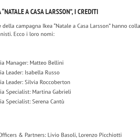
“NATALE A CASA LARSSON”, I CREDITI
ne della campagna Ikea “Natale a Casa Larsson” hanno coll
nisti. Ecco i loro nomi:
ia Manager: Matteo Bellini
ia Leader: Isabella Russo
ia Leader: Silvia Roccoberton
a Specialist: Martina Gabrieli
ia Specialist: Serena Cantù
iora di Deloitte Digital:
Ricerche di mercato. Neri,
ità resta centrale, l’AI deve
Doxa: «Non basta più desc
e il talento»
fenomeni: bisogna compre
tradurli in azioni»
Officers & Partners: Livio Basoli, Lorenzo Picchiotti