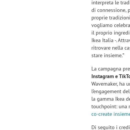
interpreta le tra
di connessione, 
proprie tradizio
vogliamo celebra
il proprio ingred
Ikea Italia -. Att
ritrovare nella ca
stare insieme.”
La campagna prend
Instagram e TikT
Wavemaker, ha un
l’engagement del
la gamma Ikea ded
touchpoint: una r
co-create insiem
Di seguito i credi