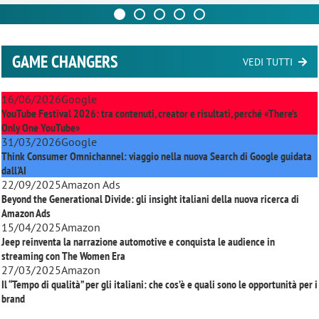
GAME CHANGERS
VEDI TUTTI
16/06/2026
Google
YouTube Festival 2026: tra contenuti, creator e risultati, perché «There’s
Only One YouTube»
31/03/2026
Google
Think Consumer Omnichannel: viaggio nella nuova Search di Google guidata
dall'AI
22/09/2025
Amazon Ads
Beyond the Generational Divide: gli insight italiani della nuova ricerca di
Amazon Ads
15/04/2025
Amazon
Jeep reinventa la narrazione automotive e conquista le audience in
streaming con
The Women Era
27/03/2025
Amazon
Il “Tempo di qualità” per gli italiani: che cos’è e quali sono le opportunità per i
brand