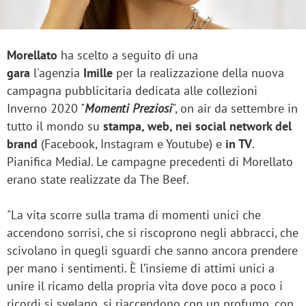
Morellato
ha scelto a seguito di una
gara
l'agenzia
Imille
per la realizzazione della nuova
campagna pubblicitaria dedicata alle collezioni
Inverno 2020 "
Momenti Preziosi
", on air da settembre in
tutto il mondo su
stampa, web, nei social network del
brand
(Facebook, Instagram e Youtube) e
in TV
.
Pianifica MediaJ. Le campagne precedenti di Morellato
erano state realizzate da The Beef.
"La vita scorre sulla trama di momenti unici che
accendono sorrisi, che si riscoprono negli abbracci, che
scivolano in quegli sguardi che sanno ancora prendere
per mano i sentimenti. È l’insieme di attimi unici a
unire il ricamo della propria vita dove poco a poco i
ricordi si svelano, si riaccendono con un profumo, con