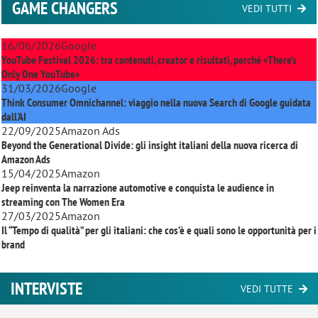
GAME CHANGERS
VEDI TUTTI
16/06/2026
Google
YouTube Festival 2026: tra contenuti, creator e risultati, perché «There’s
Only One YouTube»
31/03/2026
Google
Think Consumer Omnichannel: viaggio nella nuova Search di Google guidata
dall'AI
22/09/2025
Amazon Ads
Beyond the Generational Divide: gli insight italiani della nuova ricerca di
Amazon Ads
15/04/2025
Amazon
Jeep reinventa la narrazione automotive e conquista le audience in
streaming con
The Women Era
27/03/2025
Amazon
Il “Tempo di qualità” per gli italiani: che cos’è e quali sono le opportunità per i
brand
INTERVISTE
VEDI TUTTE