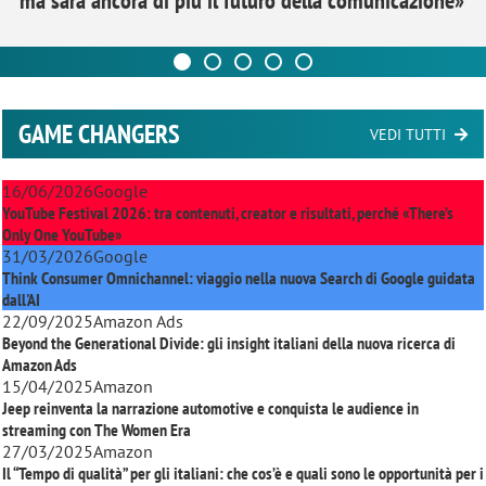
ma sarà ancora di più il futuro della comunicazione»
GAME CHANGERS
VEDI TUTTI
16/06/2026
Google
YouTube Festival 2026: tra contenuti, creator e risultati, perché «There’s
Only One YouTube»
31/03/2026
Google
Think Consumer Omnichannel: viaggio nella nuova Search di Google guidata
dall'AI
22/09/2025
Amazon Ads
Beyond the Generational Divide: gli insight italiani della nuova ricerca di
Amazon Ads
15/04/2025
Amazon
Jeep reinventa la narrazione automotive e conquista le audience in
streaming con
The Women Era
27/03/2025
Amazon
Il “Tempo di qualità” per gli italiani: che cos’è e quali sono le opportunità per i