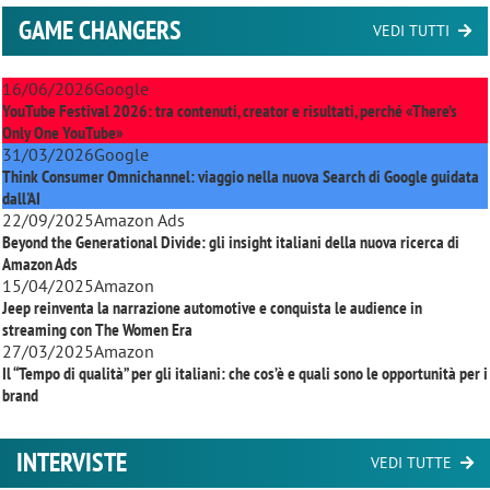
GAME CHANGERS
VEDI TUTTI
16/06/2026
Google
YouTube Festival 2026: tra contenuti, creator e risultati, perché «There’s
Only One YouTube»
31/03/2026
Google
Think Consumer Omnichannel: viaggio nella nuova Search di Google guidata
dall'AI
22/09/2025
Amazon Ads
Beyond the Generational Divide: gli insight italiani della nuova ricerca di
Amazon Ads
15/04/2025
Amazon
Jeep reinventa la narrazione automotive e conquista le audience in
streaming con
The Women Era
27/03/2025
Amazon
Il “Tempo di qualità” per gli italiani: che cos’è e quali sono le opportunità per i
brand
INTERVISTE
VEDI TUTTE