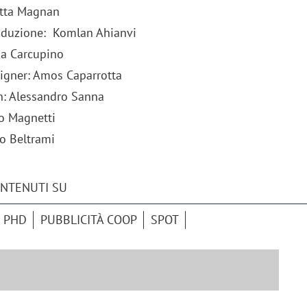
otta Magnan
roduzione: Komlan Ahianvi
ina Carcupino
igner: Amos Caparrotta
n: Alessandro Sanna
o Magnetti
io Beltrami
ONTENUTI SU
PHD
PUBBLICITÀ COOP
SPOT
iora di Deloitte Digital:
Ricerche di mercato. Neri,
ità resta centrale, l’AI deve
Doxa: «Non basta più desc
e il talento»
fenomeni: bisogna compre
tradurli in azioni»