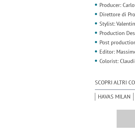
Producer: Carl
Direttore di P
Stylist: Valent
Production Des
Post productio
Editor: Massim
Colorist: Claud
SCOPRI ALTRI C
HAVAS MILAN
Scazz, quando un'agenzia di
Emanuele V
comunicazione crea un brand food:
«La creativ
«Marketing e prodotto devono
amplificar
crescere insieme»