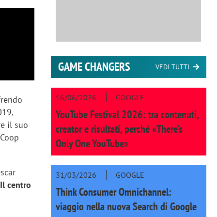
GAME CHANGERS
VEDI TUTTI
16/06/2026
GOOGLE
frendo
019,
YouTube Festival 2026: tra contenuti,
e il suo
creator e risultati, perché «There’s
 Coop
Only One YouTube»
Oscar
31/03/2026
GOOGLE
Il centro
Think Consumer Omnichannel:
viaggio nella nuova Search di Google