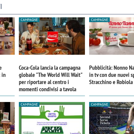
I
CAMPAGNE
CAMPAGNE
e
Coca-Cola lancia la campagna
Pubblicità: Nonno Na
 in
globale "The World Will Wait"
in tv con due nuovi s
per riportare al centro i
Stracchino e Robiola
momenti condivisi a tavola
CAMPAGNE
CAMPAGNE