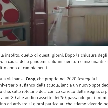
sung Ads: «L'Italia è un
Networking agli eventi: c
rategico e continuerà a
startup Kicè punta a elimi
"spreco di relazioni"
la insolito, quello di questi giorni. Dopo la chiusura degli 
o a causa della pandemia, alunni, genitori e insegnanti si
ltro anno di cambiamenti.
 sua vicinanza
Coop
, che proprio nel 2020 festeggia il
iversario al fianco della scuola, lancia un nuovo spot ded
che, sulle rotelline dell’iconico carrello dell’insegna, ci 
i anni ’80 alle audio-cassette dei ’90, passando per i primi 
ino ad arrivare ai giorni particolari che stiamo vivendo og