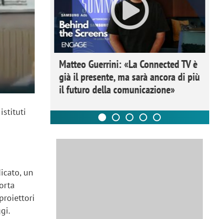
ome la
Matteo Guerrini: «La Connected TV è
nare lo
già il presente, ma sarà ancora di più
il futuro della comunicazione»
istituti
icato, un
porta
proiettori
gi.