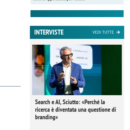
INTERVISTE
VEDI TUTTE
 Ipsos
Search e AI, Sciutto: «Perché la
rivere i
ricerca è diventata una questione di
nderli e
branding»