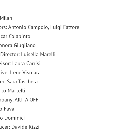
 Milan
ors: Antonio Campolo, Luigi Fattore
scar Colapinto
eonora Giugliano
Director: Luisella Marelli
sor: Laura Carrisi
ive: Irene Vismara
er: Sara Taschera
rto Martelli
mpany: AKITA OFF
io Fava
ro Dominici
ucer: Davide Rizzi