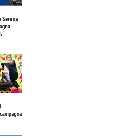
a Serena
pagna
ts"
l
a campagna