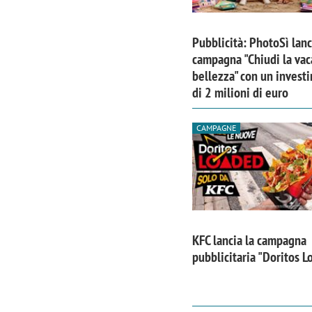
Pubblicità: PhotoSì lanc
campagna "Chiudi la vac
bellezza" con un invest
di 2 milioni di euro
CAMPAGNE
KFC lancia la campagna
pubblicitaria "Doritos 