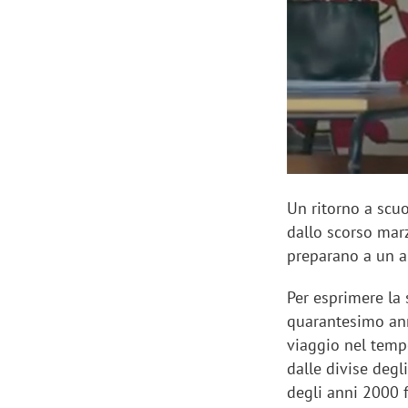
Manassero, Samsung Ads: «Con Total
Perez, Sam
View la reach della CTV diventa
mercato st
finalmente misurabile»
crescere»
Un ritorno a scuo
dallo scorso marz
preparano a un a
Per esprimere la
quarantesimo ann
viaggio nel tempo 
dalle divise degl
degli anni 2000 f