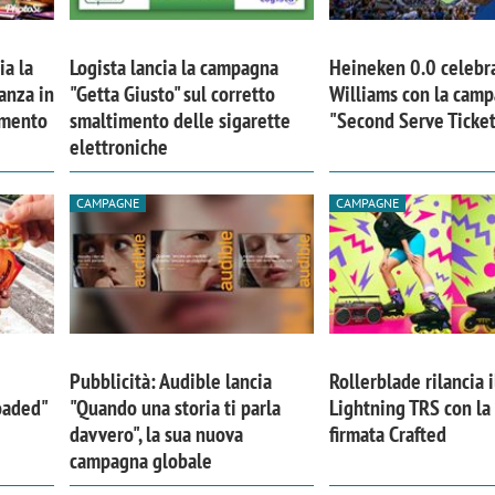
ia la
Logista lancia la campagna
Heineken 0.0 celebr
anza in
"Getta Giusto" sul corretto
Williams con la cam
imento
smaltimento delle sigarette
"Second Serve Ticke
elettroniche
CAMPAGNE
CAMPAGNE
Pubblicità: Audible lancia
Rollerblade rilancia i
Loaded"
"Quando una storia ti parla
Lightning TRS con l
davvero", la sua nuova
firmata Crafted
campagna globale